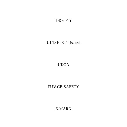
ISO2015
UL1310 ETL issued
UKCA
TUV-CB-SAFETY
S-MARK