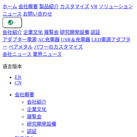
ホーム
会社概要
製品紹介
カスタマイズ
VR
ソリューション
ニュース
お問い合わせ
会社紹介
企業文化
展覧会
研究開発設備
認証
アダプター電源
AC充電器
USB＆充電器
LED電源アダプタ
ー
ベアメタル
パワーのカスタマイズ
会社ニュース
業界ニュース
语言版本
EN
CN
会社概要
会社紹介
企業文化
展覧会
研究開発設備
認証