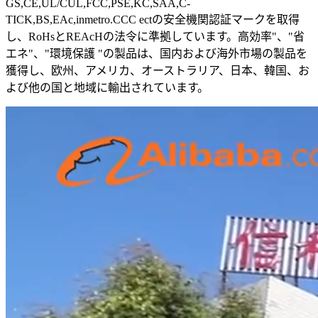
GS,CE,UL/CUL,FCC,PSE,KC,SAA,C-
TICK,BS,EAc,inmetro.CCC ectの安全機関認証マークを取得
し、RoHsとREAcHの法令に準拠しています。高効率"、"省
エネ"、"環境保護 "の製品は、国内および海外市場の製品を
獲得し、欧州、アメリカ、オーストラリア、日本、韓国、お
よび他の国と地域に輸出されています。