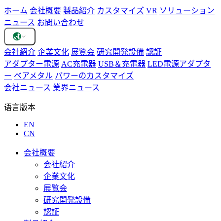
ホーム
会社概要
製品紹介
カスタマイズ
VR
ソリューション
ニュース
お問い合わせ
会社紹介
企業文化
展覧会
研究開発設備
認証
アダプター電源
AC充電器
USB＆充電器
LED電源アダプタ
ー
ベアメタル
パワーのカスタマイズ
会社ニュース
業界ニュース
语言版本
EN
CN
会社概要
会社紹介
企業文化
展覧会
研究開発設備
認証