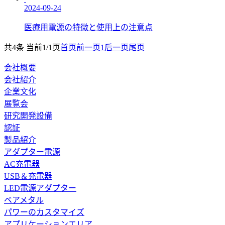
2024-09-24
医療用電源の特徴と使用上の注意点
共4条 当前1/1页
首页
前一页
1
后一页
尾页
会社概要
会社紹介
企業文化
展覧会
研究開発設備
認証
製品紹介
アダプター電源
AC充電器
USB＆充電器
LED電源アダプター
ベアメタル
パワーのカスタマイズ
アプリケーションエリア