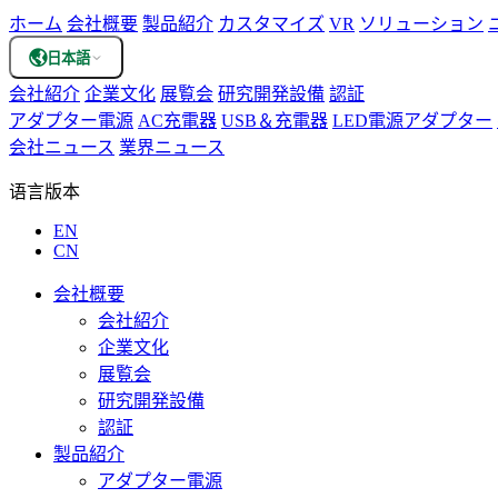
ホーム
会社概要
製品紹介
カスタマイズ
VR
ソリューション
日本語
会社紹介
企業文化
展覧会
研究開発設備
認証
アダプター電源
AC充電器
USB＆充電器
LED電源アダプター
会社ニュース
業界ニュース
语言版本
EN
CN
会社概要
会社紹介
企業文化
展覧会
研究開発設備
認証
製品紹介
アダプター電源