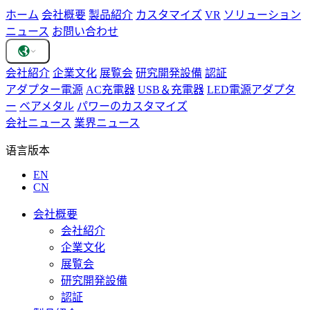
ホーム
会社概要
製品紹介
カスタマイズ
VR
ソリューション
ニュース
お問い合わせ
会社紹介
企業文化
展覧会
研究開発設備
認証
アダプター電源
AC充電器
USB＆充電器
LED電源アダプタ
ー
ベアメタル
パワーのカスタマイズ
会社ニュース
業界ニュース
语言版本
EN
CN
会社概要
会社紹介
企業文化
展覧会
研究開発設備
認証