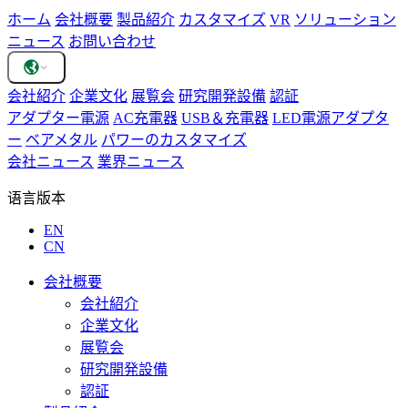
ホーム
会社概要
製品紹介
カスタマイズ
VR
ソリューション
ニュース
お問い合わせ
会社紹介
企業文化
展覧会
研究開発設備
認証
アダプター電源
AC充電器
USB＆充電器
LED電源アダプタ
ー
ベアメタル
パワーのカスタマイズ
会社ニュース
業界ニュース
语言版本
EN
CN
会社概要
会社紹介
企業文化
展覧会
研究開発設備
認証