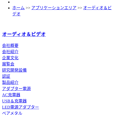
ホーム
>>
アプリケーションエリア
>>
オーディオ＆ビ
デオ
オーディオ＆ビデオ
会社概要
会社紹介
企業文化
展覧会
研究開発設備
認証
製品紹介
アダプター電源
AC充電器
USB＆充電器
LED電源アダプター
ベアメタル